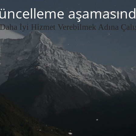
üncelleme aşamasınd
 Daha İyi Hizmet Verebilmek Adına Çalı