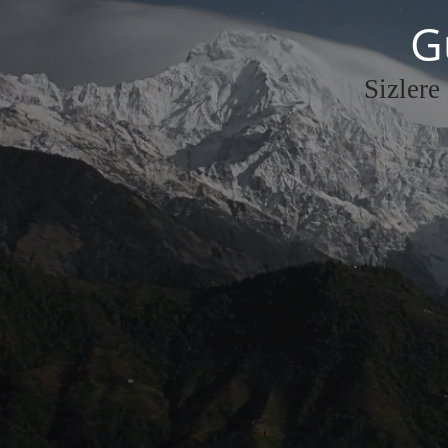
G
Sizlere