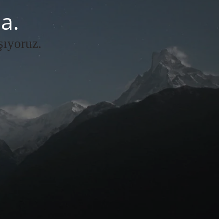
a.
şıyoruz.